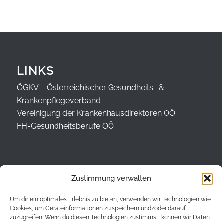
LINKS
ÖGKV – Österreichischer Gesundheits- &
Krankenpflegeverband
Vereinigung der Krankenhausdirektoren OÖ
FH-Gesundheitsberufe OÖ
Zustimmung verwalten
INFO
Um dir ein optimales Erlebnis zu bieten, verwenden wir Technologien wie
Intern
Cookies, um Geräteinformationen zu speichern und/oder darauf
zuzugreifen. Wenn du diesen Technologien zustimmst, können wir Daten